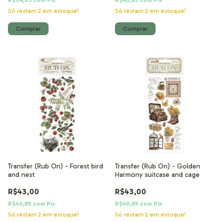
R$94,05
com
Pix
R$40,85
com
Pix
Só restam
2
em estoque!
Só restam
2
em estoque!
Transfer (Rub On) - Forest bird
Transfer (Rub On) - Golden
and nest
Harmony suitcase and cage
R$43,00
R$43,00
R$40,85
com
Pix
R$40,85
com
Pix
Só restam
2
em estoque!
Só restam
2
em estoque!