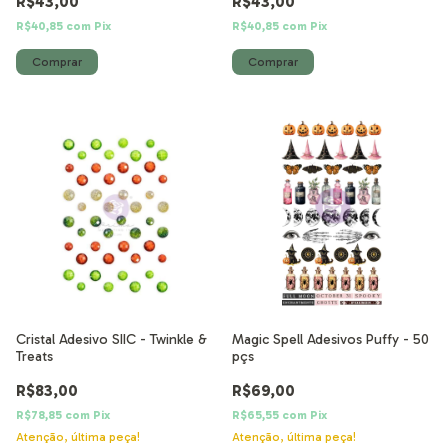
R$43,00
R$43,00
R$40,85
com
Pix
R$40,85
com
Pix
Cristal Adesivo SIIC - Twinkle &
Magic Spell Adesivos Puffy - 50
Treats
pçs
R$83,00
R$69,00
R$78,85
com
Pix
R$65,55
com
Pix
Atenção, última peça!
Atenção, última peça!