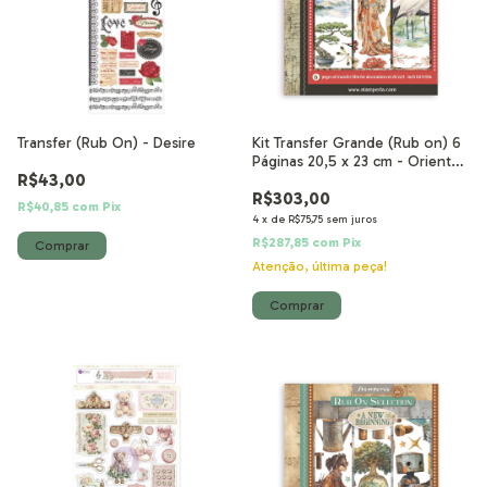
Transfer (Rub On) - Desire
Kit Transfer Grande (Rub on) 6
Páginas 20,5 x 23 cm - Oriental
R$43,00
Garden
R$303,00
R$40,85
com
Pix
4
x
de
R$75,75
sem juros
R$287,85
com
Pix
Atenção, última peça!