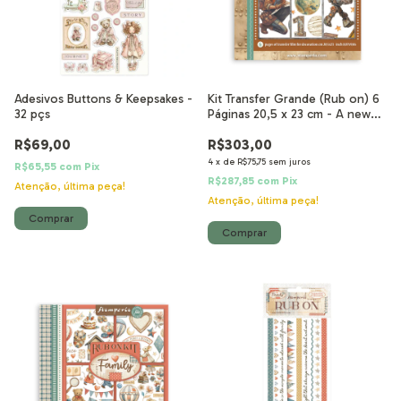
Adesivos Buttons & Keepsakes -
Kit Transfer Grande (Rub on) 6
32 pçs
Páginas 20,5 x 23 cm - A new
Beginning
R$69,00
R$303,00
4
x
de
R$75,75
sem juros
R$65,55
com
Pix
R$287,85
com
Pix
Atenção, última peça!
Atenção, última peça!