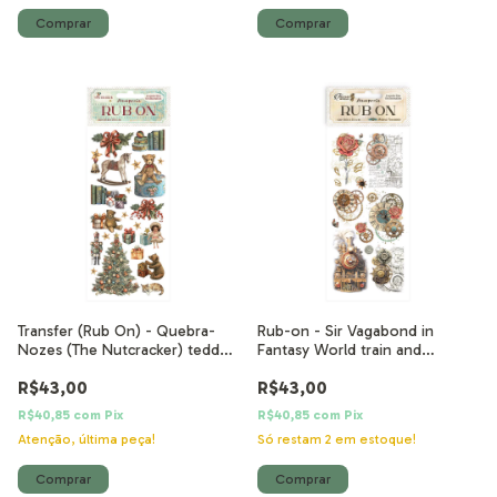
Transfer (Rub On) - Quebra-
Rub-on - Sir Vagabond in
Nozes (The Nutcracker) teddy
Fantasy World train and
bears
mechanisms
R$43,00
R$43,00
R$40,85
com
Pix
R$40,85
com
Pix
Atenção, última peça!
Só restam
2
em estoque!