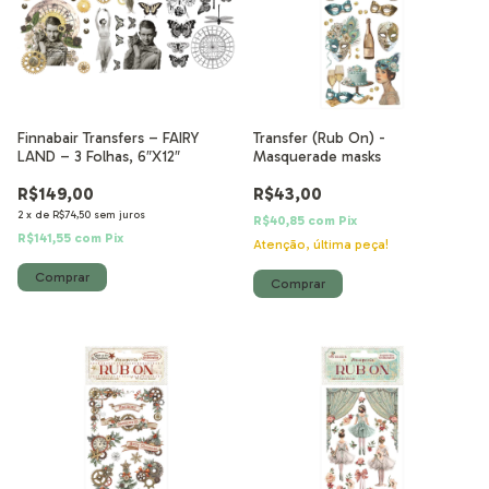
Finnabair Transfers – FAIRY
Transfer (Rub On) -
LAND – 3 Folhas, 6″X12″
Masquerade masks
R$149,00
R$43,00
2
x
de
R$74,50
sem juros
R$40,85
com
Pix
R$141,55
com
Pix
Atenção, última peça!