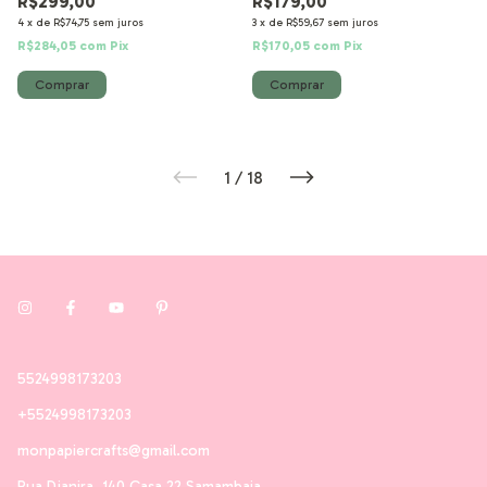
R$299,00
R$179,00
Chocolate
4
x
de
R$74,75
sem juros
3
x
de
R$59,67
sem juros
R$284,05
com
Pix
R$170,05
com
Pix
1
/
18
5524998173203
+5524998173203
monpapiercrafts@gmail.com
Rua Djanira, 140 Casa 22 Samambaia