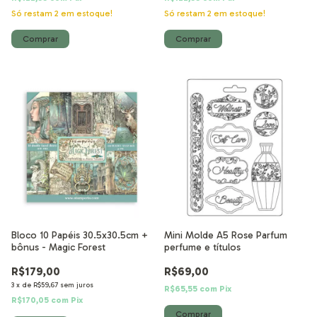
Só restam
2
em estoque!
Só restam
2
em estoque!
Bloco 10 Papéis 30.5x30.5cm +
Mini Molde A5 Rose Parfum
bônus - Magic Forest
perfume e títulos
R$179,00
R$69,00
3
x
de
R$59,67
sem juros
R$65,55
com
Pix
R$170,05
com
Pix