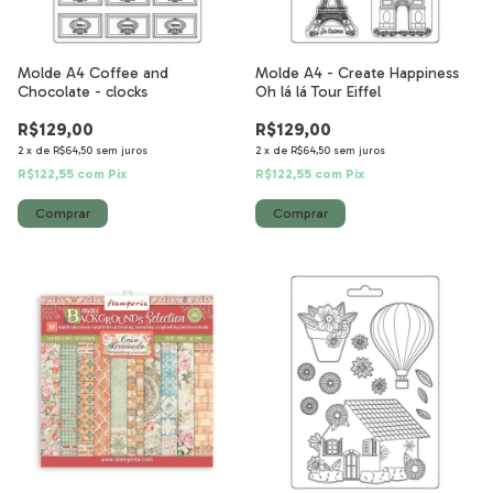
Molde A4 Coffee and
Molde A4 - Create Happiness
Chocolate - clocks
Oh lá lá Tour Eiffel
R$129,00
R$129,00
2
x
de
R$64,50
sem juros
2
x
de
R$64,50
sem juros
R$122,55
com
Pix
R$122,55
com
Pix