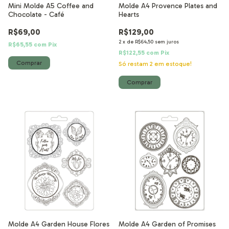
Mini Molde A5 Coffee and
Molde A4 Provence Plates and
Chocolate - Café
Hearts
R$69,00
R$129,00
2
x
de
R$64,50
sem juros
R$65,55
com
Pix
R$122,55
com
Pix
Só restam
2
em estoque!
Molde A4 Garden House Flores
Molde A4 Garden of Promises