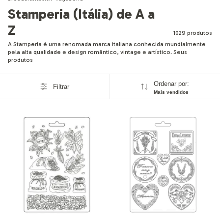
Stamperia (Itália) de A a
Z
1029 produtos
A Stamperia é uma renomada marca italiana conhecida mundialmente
pela alta qualidade e design romântico, vintage e artístico. Seus
produtos
Ordenar por:
Filtrar
Mais vendidos