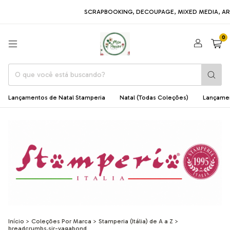
SCRAPBOOKING, DECOUPAGE, MIXED MEDIA, ARTE EM MDF, 
0
Lançamentos de Natal Stamperia
Natal (Todas Coleções)
Lançame
Início
>
Coleções Por Marca
>
Stamperia (Itália) de A a Z
>
breadcrumbs.sir-vagabond