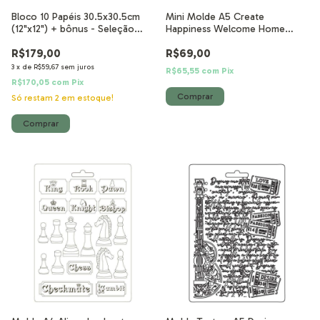
Bloco 10 Papéis 30.5x30.5cm
Mini Molde A5 Create
(12"x12") + bônus - Seleção
Happiness Welcome Home
Backgrounds Casa Granada
Casa
R$179,00
R$69,00
3
x
de
R$59,67
sem juros
R$65,55
com
Pix
R$170,05
com
Pix
Só restam
2
em estoque!