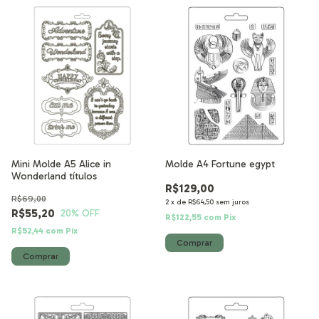
Mini Molde A5 Alice in
Molde A4 Fortune egypt
Wonderland títulos
R$129,00
R$69,00
2
x
de
R$64,50
sem juros
R$55,20
20
% OFF
R$122,55
com
Pix
R$52,44
com
Pix