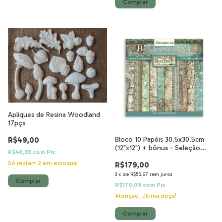
Apliques de Resina Woodland
17pçs
R$49,00
Bloco 10 Papéis 30.5x30.5cm
(12"x12") + bônus - Seleção
R$46,55
com
Pix
Backgrounds Magic Forest
Só restam
2
em estoque!
R$179,00
3
x
de
R$59,67
sem juros
R$170,05
com
Pix
Atenção, última peça!