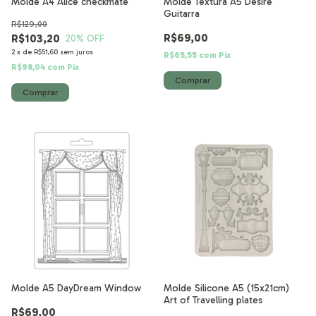
Molde A4 Alice checkmate
Molde Textura A5 Desire
Guitarra
R$129,00
R$69,00
R$103,20
20
% OFF
2
x
de
R$51,60
sem juros
R$65,55
com
Pix
R$98,04
com
Pix
Molde A5 DayDream Window
Molde Silicone A5 (15x21cm)
Art of Travelling plates
R$69,00