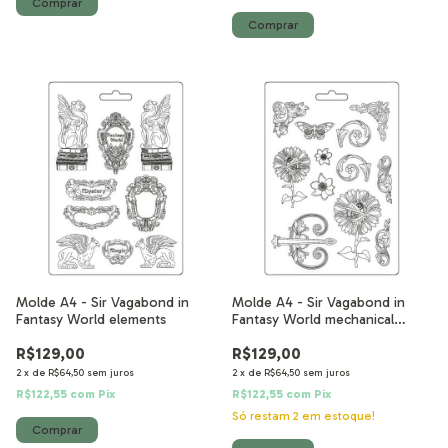
Molde A4 - Sir Vagabond in
Molde A4 - Sir Vagabond in
Fantasy World elements
Fantasy World mechanical
sunflower
R$129,00
R$129,00
2
x
de
R$64,50
sem juros
2
x
de
R$64,50
sem juros
R$122,55
com
Pix
R$122,55
com
Pix
Só restam
2
em estoque!