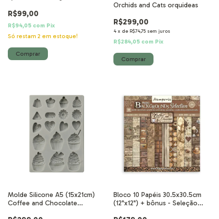
Orchids and Cats orquideas
R$99,00
R$299,00
R$94,05
com
Pix
4
x
de
R$74,75
sem juros
Só restam
2
em estoque!
R$284,05
com
Pix
Molde Silicone A5 (15x21cm)
Bloco 10 Papéis 30.5x30.5cm
Coffee and Chocolate
(12"x12") + bônus - Seleção
Bombons
Backgrounds - Coffee and