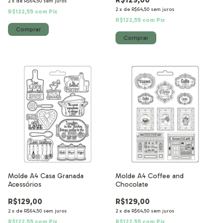
2
x
de
R$64,50
sem juros
2
x
de
R$64,50
sem juros
R$122,55
com
Pix
R$122,55
com
Pix
Molde A4 Casa Granada
Molde A4 Coffee and
Acessórios
Chocolate
R$129,00
R$129,00
2
x
de
R$64,50
sem juros
2
x
de
R$64,50
sem juros
R$122,55
com
Pix
R$122,55
com
Pix