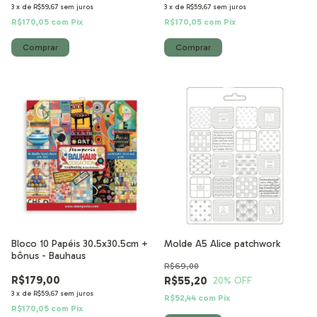
3
x
de
R$59,67
sem juros
3
x
de
R$59,67
sem juros
R$170,05
com
Pix
R$170,05
com
Pix
Bloco 10 Papéis 30.5x30.5cm +
Molde A5 Alice patchwork
bônus - Bauhaus
R$69,00
R$179,00
R$55,20
20
% OFF
3
x
de
R$59,67
sem juros
R$52,44
com
Pix
R$170,05
com
Pix