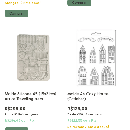
Atenção, última peça!
Molde Silicone A5 (15x21cm)
Molde A4 Cozy House
Art of Travelling trem
(Casinhas)
R$299,00
R$129,00
4
x
de
R$74,75
sem juros
2
x
de
R$64,50
sem juros
R$284,05
com
Pix
R$122,55
com
Pix
Só restam
2
em estoque!