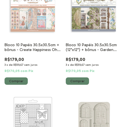
Bloco 10 Papéis 30.5x30.5cm +
Bloco 10 Papéis 30.5x30.5cm
bônus - Create Happiness Oh lá
(12"x12") + bônus - Garden
lá
House
R$179,00
R$179,00
3
x
de
R$59,67
sem juros
3
x
de
R$59,67
sem juros
R$170,05
com
Pix
R$170,05
com
Pix