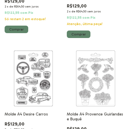
R$129,00
R$129,00
2
x
de
R$64,50
sem juros
2
x
de
R$64,50
sem juros
R$122,55
com
Pix
R$122,55
com
Pix
Só restam
2
em estoque!
Atenção, última peça!
Molde A4 Desire Carros
Molde A4 Provence Guirlandas
e Buquê
R$129,00
R$129,00