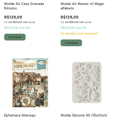
Molde A4 Casa Granada
Molde A4 Master of Magic
Rótulos
alfabeto
R$129,00
R$129,00
2
x
de
R$64,50
sem juros
2
x
de
R$64,50
sem juros
R$122,55
com
Pix
R$122,55
com
Pix
Só restam
2
em estoque!
Ephemera Alterego
Molde Silicone A5 (15x21cm)