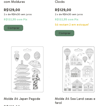
com Molduras
Clocks
R$129,00
R$129,00
2
x
de
R$64,50
sem juros
2
x
de
R$64,50
sem juros
R$122,55
com
Pix
R$122,55
com
Pix
Só restam
2
em estoque!
Molde A4 Japan Pagode
Molde A4 Sea Land casas e
farol