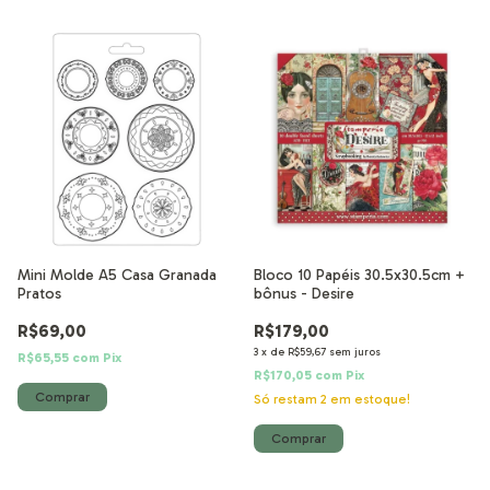
Mini Molde A5 Casa Granada
Bloco 10 Papéis 30.5x30.5cm +
Pratos
bônus - Desire
R$69,00
R$179,00
3
x
de
R$59,67
sem juros
R$65,55
com
Pix
R$170,05
com
Pix
Só restam
2
em estoque!