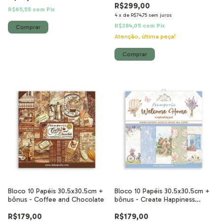
R$299,00
R$65,55
com
Pix
4
x
de
R$74,75
sem juros
R$284,05
com
Pix
Atenção, última peça!
Bloco 10 Papéis 30.5x30.5cm +
Bloco 10 Papéis 30.5x30.5cm +
bônus - Coffee and Chocolate
bônus - Create Happiness
Welcome Home
R$179,00
R$179,00