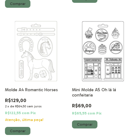
Molde A4 Romantic Horses
Mini Molde A5 Oh lá lá
confeitaria
R$129,00
R$69,00
2
x
de
R$64,50
sem juros
R$122,55
com
Pix
R$65,55
com
Pix
Atenção, última peça!