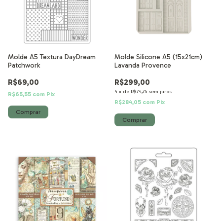
Molde A5 Textura DayDream
Molde Silicone A5 (15x21cm)
Patchwork
Lavanda Provence
R$69,00
R$299,00
4
x
de
R$74,75
sem juros
R$65,55
com
Pix
R$284,05
com
Pix