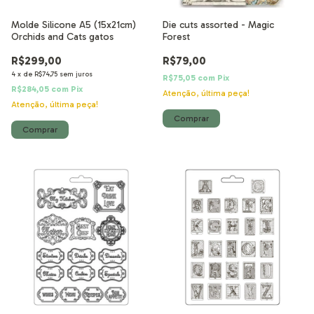
Molde Silicone A5 (15x21cm)
Die cuts assorted - Magic
Orchids and Cats gatos
Forest
R$299,00
R$79,00
4
x
de
R$74,75
sem juros
R$75,05
com
Pix
R$284,05
com
Pix
Atenção, última peça!
Atenção, última peça!