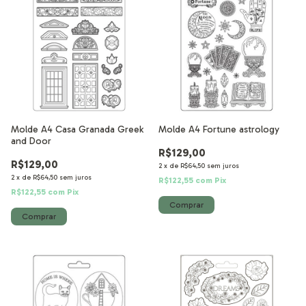
Molde A4 Casa Granada Greek
Molde A4 Fortune astrology
and Door
R$129,00
R$129,00
2
x
de
R$64,50
sem juros
2
x
de
R$64,50
sem juros
R$122,55
com
Pix
R$122,55
com
Pix