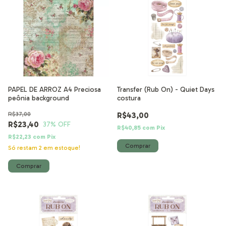
PAPEL DE ARROZ A4 Preciosa
Transfer (Rub On) - Quiet Days
peônia background
costura
R$37,00
R$43,00
R$23,40
37
% OFF
R$40,85
com
Pix
R$22,23
com
Pix
Só restam
2
em estoque!