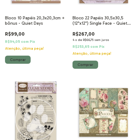
Bloco 10 Papéis 20,3x20,3cm +
Bloco 22 Papéis 30,5x30,5
bônus - Quiet Days
(12"x12") Single Face - Quiet
Days
R$99,00
R$267,00
4
x
de
R$66,75
sem juros
R$94,05
com
Pix
R$253,65
com
Pix
Atenção, última peça!
Atenção, última peça!