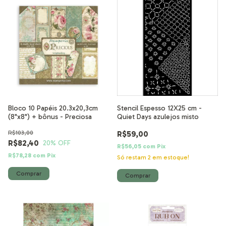
Bloco 10 Papéis 20.3x20,3cm
Stencil Espesso 12X25 cm -
(8"x8") + bônus - Preciosa
Quiet Days azulejos misto
R$103,00
R$59,00
R$82,40
20
% OFF
R$56,05
com
Pix
R$78,28
com
Pix
Só restam
2
em estoque!