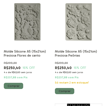
Molde Silicone A5 (15x21cm)
Molde Silicone A5 (15x21cm)
Preciosa Flores de canto
Preciosa Peônias
R$299,00
R$299,00
R$250,40
R$250,40
16
% OFF
16
% OFF
4
x
de
R$62,60
sem juros
4
x
de
R$62,60
sem juros
R$237,88
com
Pix
R$237,88
com
Pix
Só restam
2
em estoque!