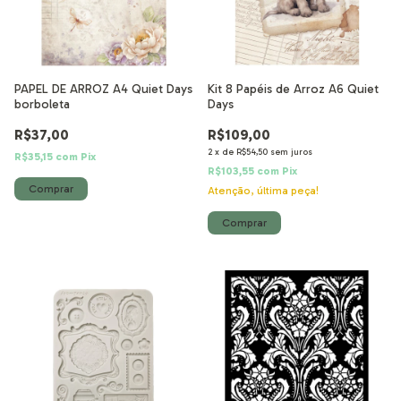
PAPEL DE ARROZ A4 Quiet Days
Kit 8 Papéis de Arroz A6 Quiet
borboleta
Days
R$37,00
R$109,00
2
x
de
R$54,50
sem juros
R$35,15
com
Pix
R$103,55
com
Pix
Atenção, última peça!