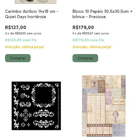
Carimbo Acrílico 14x18 cm -
Bloco 10 Papéis 30.5x30.5cm +
Quiet Days hortênsia
bônus - Preciosa
R$127,00
R$179,00
2
x
de
R$63,50
sem juros
3
x
de
R$59,67
sem juros
R$120,65
com
Pix
R$170,05
com
Pix
Atenção, última peça!
Atenção, última peça!