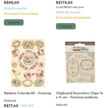
R$99,00
R$179,00
3
x
de
R$59,67
sem juros
R$94,05
com
Pix
R$170,05
com
Pix
Só restam
2
em estoque!
Só restam
2
em estoque!
Madeira Colorida A5 - Preciosa
Chipboard Decorativo Chips 14
x 14 cm - Preciosa molduras
R$129,00
R$49,00
R$77,40
40
% OFF