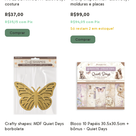
costura
molduras e placas
R$37,00
R$99,00
R$35,15
com
Pix
R$94,05
com
Pix
Só restam
2
em estoque!
Crafty shapes: MDF Quiet Days
Bloco 10 Papéis 30.5x30.5cm +
borboleta
bônus - Quiet Days