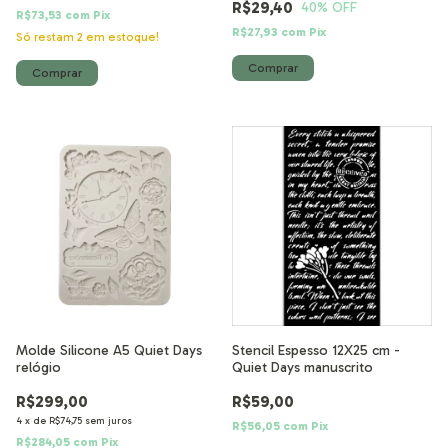
R$29,40
40
% OFF
R$73,53
com
Pix
R$27,93
com
Pix
Só restam
2
em estoque!
Molde Silicone A5 Quiet Days
Stencil Espesso 12X25 cm -
relógio
Quiet Days manuscrito
R$299,00
R$59,00
4
x
de
R$74,75
sem juros
R$56,05
com
Pix
R$284,05
com
Pix