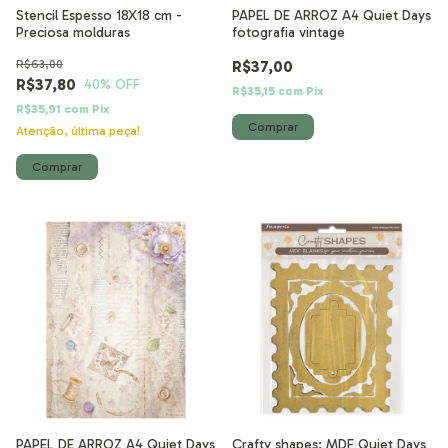
Stencil Espesso 18X18 cm -
PAPEL DE ARROZ A4 Quiet Days
Preciosa molduras
fotografia vintage
R$63,00
R$37,00
R$37,80
40
% OFF
R$35,15
com
Pix
R$35,91
com
Pix
Atenção, última peça!
PAPEL DE ARROZ A4 Quiet Days
Crafty shapes: MDF Quiet Days