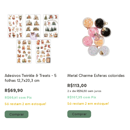
Adesivos Twinkle & Treats - 5
Metal Charme Esferas coloridas
folhas 12,7x20,3 cm
R$113,00
R$69,90
2
x
de
R$56,50
sem juros
R$107,35
com
Pix
R$66,41
com
Pix
Só restam
2
em estoque!
Só restam
2
em estoque!