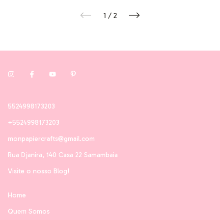
1
/
2
5524998173203
+5524998173203
monpapiercrafts@gmail.com
Rua Djanira, 140 Casa 22 Samambaia
Visite o nosso Blog!
Home
Quem Somos