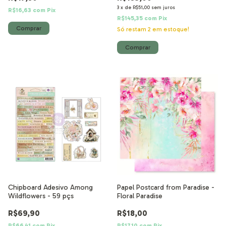
3
x
de
R$51,00
sem juros
R$16,63
com
Pix
R$145,35
com
Pix
Só restam
2
em estoque!
Chipboard Adesivo Among
Papel Postcard from Paradise -
Wildflowers - 59 pçs
Floral Paradise
R$69,90
R$18,00
R$66,41
com
Pix
R$17,10
com
Pix