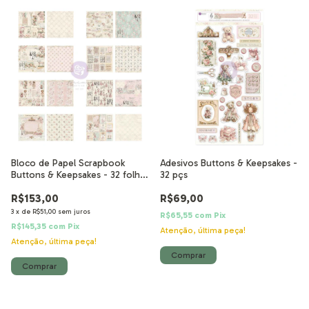
Bloco de Papel Scrapbook
Adesivos Buttons & Keepsakes -
Buttons & Keepsakes - 32 folhas
32 pçs
15x15 cm
R$153,00
R$69,00
3
x
de
R$51,00
sem juros
R$65,55
com
Pix
R$145,35
com
Pix
Atenção, última peça!
Atenção, última peça!