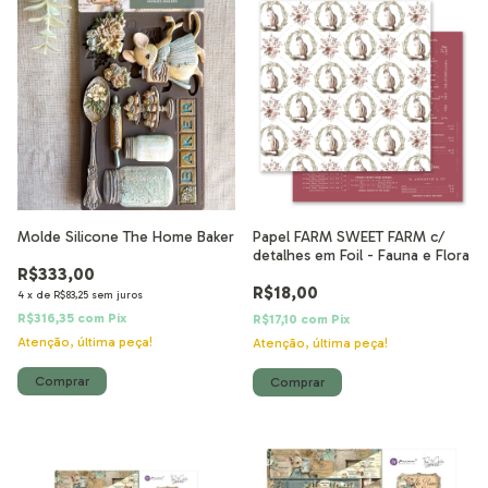
Molde Silicone The Home Baker
Papel FARM SWEET FARM c/
detalhes em Foil - Fauna e Flora
R$333,00
R$18,00
4
x
de
R$83,25
sem juros
R$316,35
com
Pix
R$17,10
com
Pix
Atenção, última peça!
Atenção, última peça!