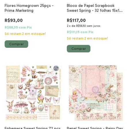
Flores Homegrown 25pçs -
Bloco de Papel Scrapbook
Prima Marketing
Sweet Spring - 32 folhas 15x15
cm
R$93,00
R$117,00
2
x
de
R$58,50
sem juros
R$88,35
com
Pix
R$111,15
com
Pix
Só restam
2
em estoque!
Só restam
2
em estoque!
Ephemera Sweet Spring 72 pçs
Papel Sweet Spring - Rainy Day