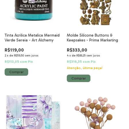
Tinta Acrilica Metalica Mermaid
Molde Silicone Buttons &
Verde Sereia - Art Alchemy
Keepsakes - Prima Marketing
R$119,00
R$333,00
2
x
de
R$59,50
sem juros
4
x
de
R$83,25
sem juros
R$113,05
com
Pix
R$316,35
com
Pix
Atenção, última peça!