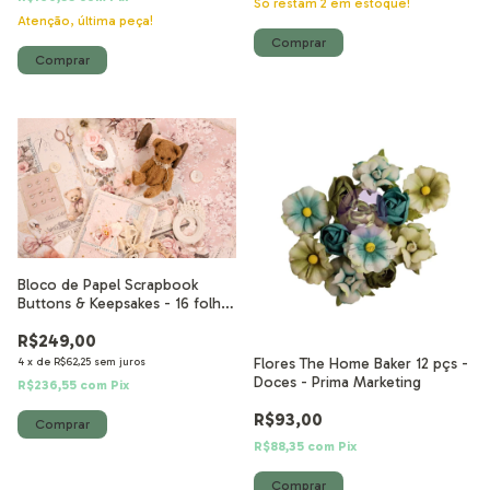
Só restam
2
em estoque!
Atenção, última peça!
Bloco de Papel Scrapbook
Buttons & Keepsakes - 16 folhas
30,5x30,5 cm
R$249,00
Flores The Home Baker 12 pçs -
4
x
de
R$62,25
sem juros
Doces - Prima Marketing
R$236,55
com
Pix
R$93,00
R$88,35
com
Pix