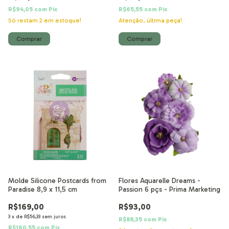
R$94,05
com
Pix
R$65,55
com
Pix
Só restam
2
em estoque!
Atenção, última peça!
Molde Silicone Postcards from
Flores Aquarelle Dreams -
Paradise 8,9 x 11,5 cm
Passion 6 pçs - Prima Marketing
R$169,00
R$93,00
3
x
de
R$56,33
sem juros
R$88,35
com
Pix
R$160,55
com
Pix