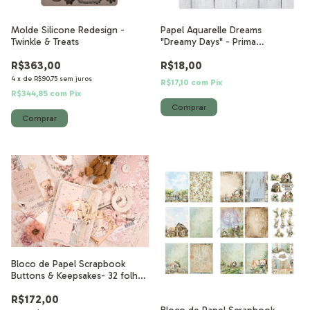
Molde Silicone Redesign -
Papel Aquarelle Dreams
Twinkle & Treats
"Dreamy Days" - Prima
Marketing
R$363,00
R$18,00
4
x
de
R$90,75
sem juros
R$17,10
com
Pix
R$344,85
com
Pix
Bloco de Papel Scrapbook
Buttons & Keepsakes- 32 folhas
20x20 cm
R$172,00