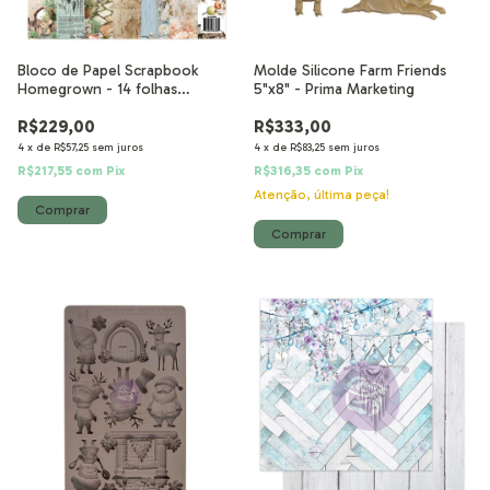
Bloco de Papel Scrapbook
Molde Silicone Farm Friends
Homegrown - 14 folhas
5"x8" - Prima Marketing
30,5x30,5 cm
R$229,00
R$333,00
4
x
de
R$57,25
sem juros
4
x
de
R$83,25
sem juros
R$217,55
com
Pix
R$316,35
com
Pix
Atenção, última peça!