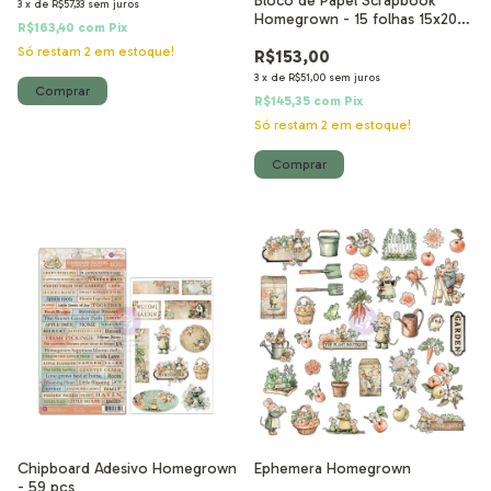
Bloco de Papel Scrapbook
3
x
de
R$57,33
sem juros
Homegrown - 15 folhas 15x20
R$163,40
com
Pix
cm
Só restam
2
em estoque!
R$153,00
3
x
de
R$51,00
sem juros
R$145,35
com
Pix
Só restam
2
em estoque!
Chipboard Adesivo Homegrown
Ephemera Homegrown
- 59 pçs