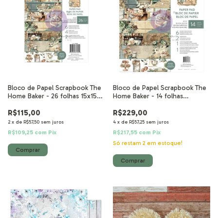
Bloco de Papel Scrapbook The
Bloco de Papel Scrapbook The
Home Baker - 26 folhas 15x15
Home Baker - 14 folhas
cm
30,5x30,5 cm
R$115,00
R$229,00
2
x
de
R$57,50
sem juros
4
x
de
R$57,25
sem juros
R$109,25
com
Pix
R$217,55
com
Pix
Só restam
2
em estoque!