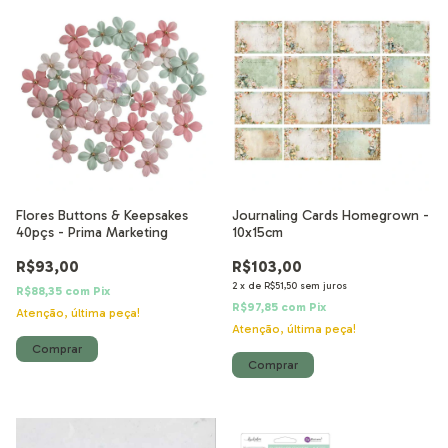
Flores Buttons & Keepsakes
Journaling Cards Homegrown -
40pçs - Prima Marketing
10x15cm
R$93,00
R$103,00
2
x
de
R$51,50
sem juros
R$88,35
com
Pix
R$97,85
com
Pix
Atenção, última peça!
Atenção, última peça!