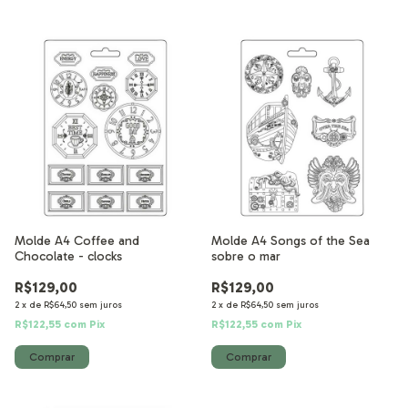
Molde A4 Coffee and
Molde A4 Songs of the Sea
Chocolate - clocks
sobre o mar
R$129,00
R$129,00
2
x
de
R$64,50
sem juros
2
x
de
R$64,50
sem juros
R$122,55
com
Pix
R$122,55
com
Pix