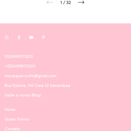
1
/
32
5524998173203
+5524998173203
monpapiercrafts@gmail.com
Rua Djanira, 140 Casa 22 Samambaia
Visite o nosso Blog!
Home
Quem Somos
Contato