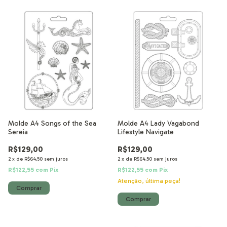
Molde A4 Songs of the Sea
Molde A4 Lady Vagabond
Sereia
Lifestyle Navigate
R$129,00
R$129,00
2
x
de
R$64,50
sem juros
2
x
de
R$64,50
sem juros
R$122,55
com
Pix
R$122,55
com
Pix
Atenção, última peça!