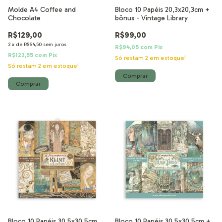
Molde A4 Coffee and
Bloco 10 Papéis 20,3x20,3cm +
Chocolate
bônus - Vintage Library
R$129,00
R$99,00
2
x
de
R$64,50
sem juros
R$94,05
com
Pix
R$122,55
com
Pix
Só restam
2
em estoque!
Só restam
2
em estoque!
Bloco 10 Papéis 30.5x30.5cm
Bloco 10 Papéis 30.5x30.5cm +