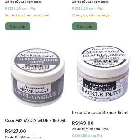
2
x
de
R$64,50
sem juros
2
x
de
R$64,50
sem juros
R$122,55
com
Pix
R$122,55
com
Pix
Só restam
2
em estoque!
Atenção, última peça!
Pasta Craquelê Branco 150ml
Cola MIX MEDIA GLUE - 150 ML
R$149,00
2
x
de
R$74,50
sem juros
R$127,00
R$141,55
com
Pix
2
x
de
R$63,50
sem juros