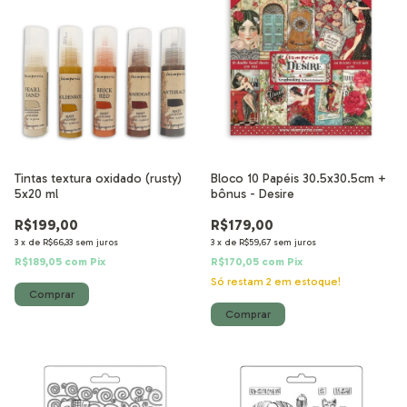
Tintas textura oxidado (rusty)
Bloco 10 Papéis 30.5x30.5cm +
5x20 ml
bônus - Desire
R$199,00
R$179,00
3
x
de
R$66,33
sem juros
3
x
de
R$59,67
sem juros
R$189,05
com
Pix
R$170,05
com
Pix
Só restam
2
em estoque!