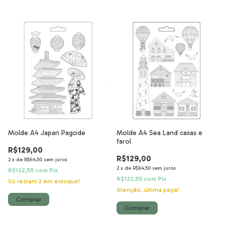
Molde A4 Japan Pagode
Molde A4 Sea Land casas e
farol
R$129,00
R$129,00
2
x
de
R$64,50
sem juros
2
x
de
R$64,50
sem juros
R$122,55
com
Pix
R$122,55
com
Pix
Só restam
2
em estoque!
Atenção, última peça!