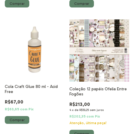
Cola Craft Glue 80 ml - Acid
Coleção 12 papéis Ofelia Entre
Free
Fogões
R$67,00
R$213,00
R$63,65
com
Pix
4
x
de
R$53,25
sem juros
R$202,35
com
Pix
Atenção, última peça!