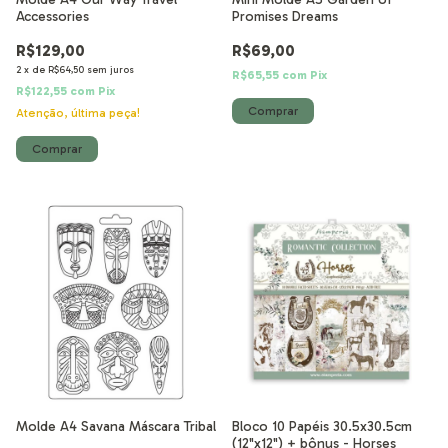
Accessories
Promises Dreams
R$129,00
R$69,00
2
x
de
R$64,50
sem juros
R$65,55
com
Pix
R$122,55
com
Pix
Atenção, última peça!
Molde A4 Savana Máscara Tribal
Bloco 10 Papéis 30.5x30.5cm
(12"x12") + bônus - Horses