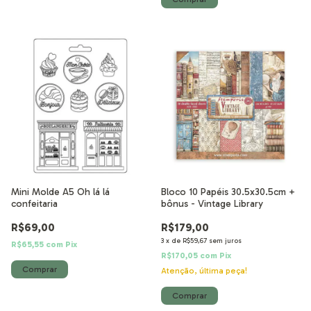
Mini Molde A5 Oh lá lá
Bloco 10 Papéis 30.5x30.5cm +
confeitaria
bônus - Vintage Library
R$69,00
R$179,00
3
x
de
R$59,67
sem juros
R$65,55
com
Pix
R$170,05
com
Pix
Atenção, última peça!