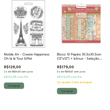
Molde A4 - Create Happiness
Bloco 10 Papéis 30.5x30.5cm
Oh lá lá Tour Eiffel
(12"x12") + bônus - Seleção
Backgrounds Casa Granada
R$129,00
R$179,00
2
x
de
R$64,50
sem juros
3
x
de
R$59,67
sem juros
R$122,55
com
Pix
R$170,05
com
Pix
Só restam
2
em estoque!