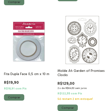
Molde A4 Garden of Promises
Fita Dupla Face 0,5 cm x 10 m
Clocks
R$19,90
R$129,00
2
x
de
R$64,50
sem juros
R$18,91
com
Pix
R$122,55
com
Pix
Só restam
2
em estoque!