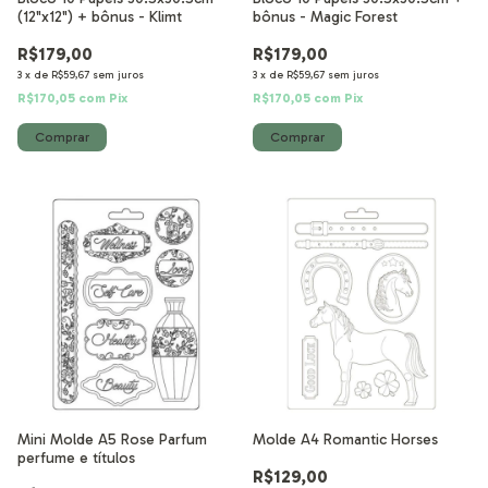
(12"x12") + bônus - Klimt
bônus - Magic Forest
R$179,00
R$179,00
3
x
de
R$59,67
sem juros
3
x
de
R$59,67
sem juros
R$170,05
com
Pix
R$170,05
com
Pix
Mini Molde A5 Rose Parfum
Molde A4 Romantic Horses
perfume e títulos
R$129,00