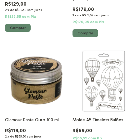
R$129,00
R$179,00
2
x
de
R$64,50
sem juros
3
x
de
R$59,67
sem juros
R$122,55
com
Pix
R$170,05
com
Pix
Glamour Paste Ouro 100 ml
Molde A5 Timeless Balões
R$119,00
R$69,00
2
x
de
R$59,50
sem juros
R$65,55
com
Pix