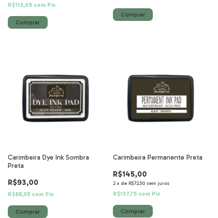
R$113,05
com
Pix
Carimbeira Dye Ink Sombra
Carimbeira Permanente Preta
Preta
R$145,00
R$93,00
2
x
de
R$72,50
sem juros
R$137,75
com
Pix
R$88,35
com
Pix