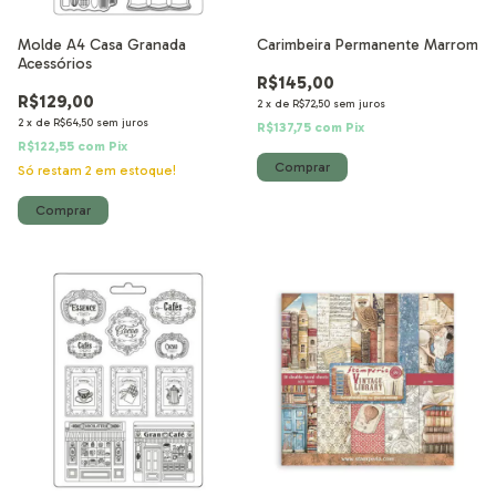
Molde A4 Casa Granada
Carimbeira Permanente Marrom
Acessórios
R$145,00
R$129,00
2
x
de
R$72,50
sem juros
2
x
de
R$64,50
sem juros
R$137,75
com
Pix
R$122,55
com
Pix
Só restam
2
em estoque!