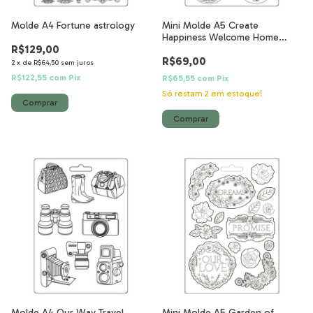
Molde A4 Fortune astrology
Mini Molde A5 Create
Happiness Welcome Home
R$129,00
molduras
R$69,00
2
x
de
R$64,50
sem juros
R$122,55
com
Pix
R$65,55
com
Pix
Só restam
2
em estoque!
Molde A4 Our Way Travel
Mini Molde A5 Garden of