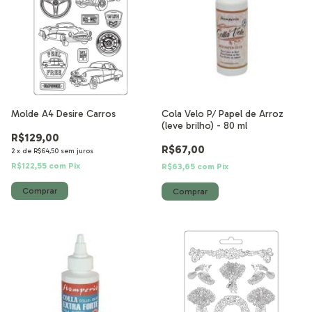
Molde A4 Desire Carros
Cola Velo P/ Papel de Arroz
(leve brilho) - 80 ml
R$129,00
R$67,00
2
x
de
R$64,50
sem juros
R$122,55
com
Pix
R$63,65
com
Pix