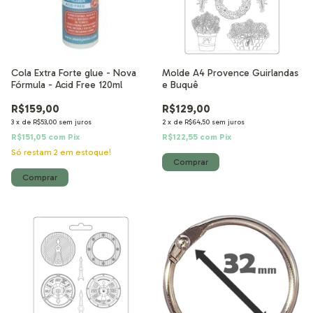
Cola Extra Forte glue - Nova
Molde A4 Provence Guirlandas
Fórmula - Acid Free 120ml
e Buquê
R$159,00
R$129,00
3
x
de
R$53,00
sem juros
2
x
de
R$64,50
sem juros
R$151,05
com
Pix
R$122,55
com
Pix
Só restam
2
em estoque!