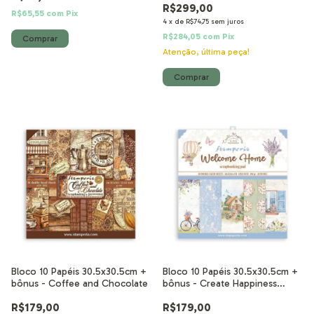
R$299,00
R$65,55
com
Pix
4
x
de
R$74,75
sem juros
R$284,05
com
Pix
Atenção, última peça!
Bloco 10 Papéis 30.5x30.5cm +
Bloco 10 Papéis 30.5x30.5cm +
bônus - Coffee and Chocolate
bônus - Create Happiness
Welcome Home
R$179,00
R$179,00