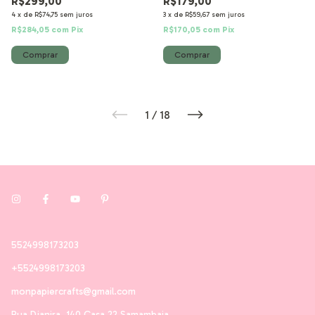
R$299,00
R$179,00
Chocolate
4
x
de
R$74,75
sem juros
3
x
de
R$59,67
sem juros
R$284,05
com
Pix
R$170,05
com
Pix
1
/
18
5524998173203
+5524998173203
monpapiercrafts@gmail.com
Rua Djanira, 140 Casa 22 Samambaia