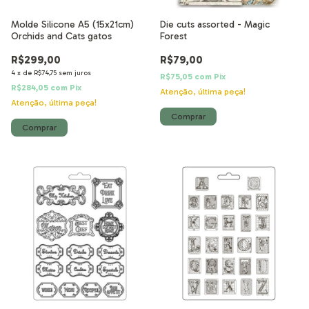
Molde Silicone A5 (15x21cm)
Die cuts assorted - Magic
Orchids and Cats gatos
Forest
R$299,00
R$79,00
4
x
de
R$74,75
sem juros
R$75,05
com
Pix
R$284,05
com
Pix
Atenção, última peça!
Atenção, última peça!