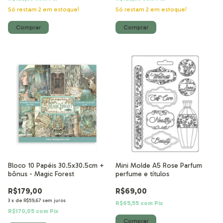
Só restam
2
em estoque!
Só restam
2
em estoque!
Bloco 10 Papéis 30.5x30.5cm +
Mini Molde A5 Rose Parfum
bônus - Magic Forest
perfume e títulos
R$179,00
R$69,00
3
x
de
R$59,67
sem juros
R$65,55
com
Pix
R$170,05
com
Pix