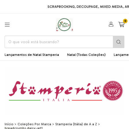
SCRAPBOOKING, DECOUPAGE, MIXED MEDIA, ARTE EM MDF,
0
Lançamentos de Natal Stamperia
Natal (Todas Coleções)
Lançame
Início
>
Coleções Por Marca
>
Stamperia (Itália) de A a Z
>
breadcrumbs.daisy-art1