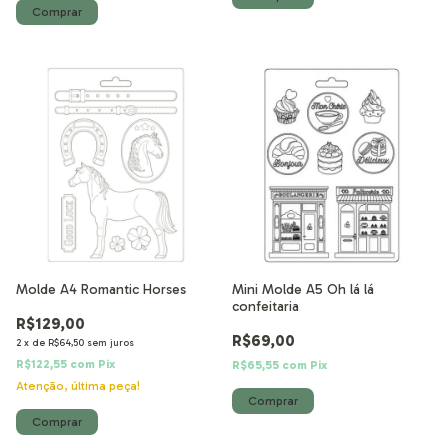
Molde A4 Romantic Horses
Mini Molde A5 Oh lá lá
confeitaria
R$129,00
R$69,00
2
x
de
R$64,50
sem juros
R$122,55
com
Pix
R$65,55
com
Pix
Atenção, última peça!