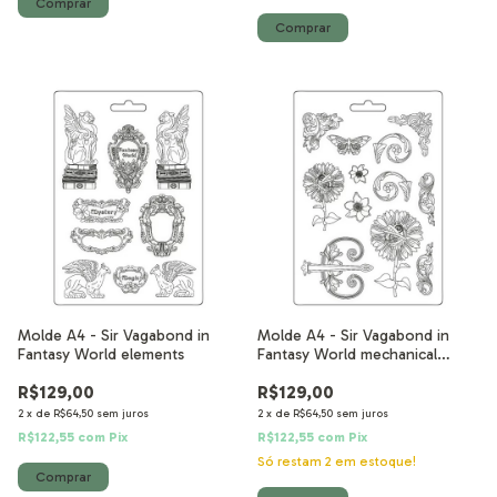
Molde A4 - Sir Vagabond in
Molde A4 - Sir Vagabond in
Fantasy World elements
Fantasy World mechanical
sunflower
R$129,00
R$129,00
2
x
de
R$64,50
sem juros
2
x
de
R$64,50
sem juros
R$122,55
com
Pix
R$122,55
com
Pix
Só restam
2
em estoque!