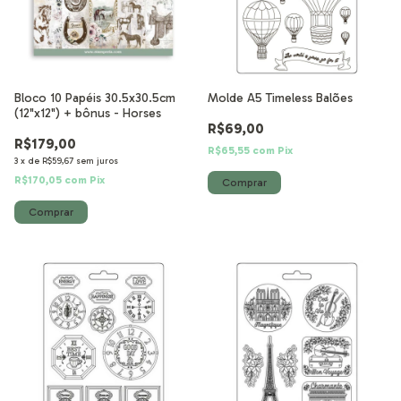
Bloco 10 Papéis 30.5x30.5cm
Molde A5 Timeless Balões
(12"x12") + bônus - Horses
R$69,00
R$179,00
R$65,55
com
Pix
3
x
de
R$59,67
sem juros
R$170,05
com
Pix