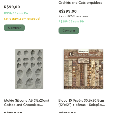
Orchids and Cats orquideas
R$99,00
R$299,00
R$94,05
com
Pix
4
x
de
R$74,75
sem juros
Só restam
2
em estoque!
R$284,05
com
Pix
Molde Silicone A5 (15x21cm)
Bloco 10 Papéis 30.5x30.5cm
Coffee and Chocolate
(12"x12") + bônus - Seleção
Bombons
Backgrounds - Coffee and