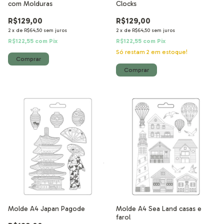
com Molduras
Clocks
R$129,00
R$129,00
2
x
de
R$64,50
sem juros
2
x
de
R$64,50
sem juros
R$122,55
com
Pix
R$122,55
com
Pix
Só restam
2
em estoque!
Molde A4 Japan Pagode
Molde A4 Sea Land casas e
farol