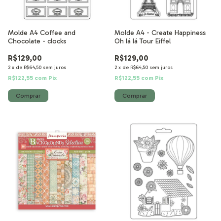
Molde A4 Coffee and
Molde A4 - Create Happiness
Chocolate - clocks
Oh lá lá Tour Eiffel
R$129,00
R$129,00
2
x
de
R$64,50
sem juros
2
x
de
R$64,50
sem juros
R$122,55
com
Pix
R$122,55
com
Pix