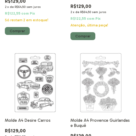
R$129,00
R$129,00
2
x
de
R$64,50
sem juros
2
x
de
R$64,50
sem juros
R$122,55
com
Pix
R$122,55
com
Pix
Só restam
2
em estoque!
Atenção, última peça!
Molde A4 Desire Carros
Molde A4 Provence Guirlandas
e Buquê
R$129,00
R$129,00