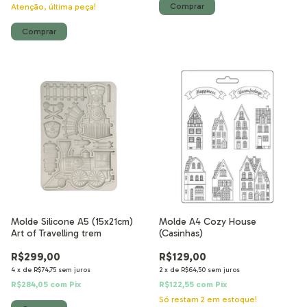
Atenção, última peça!
Molde Silicone A5 (15x21cm)
Molde A4 Cozy House
Art of Travelling trem
(Casinhas)
R$299,00
R$129,00
4
x
de
R$74,75
sem juros
2
x
de
R$64,50
sem juros
R$284,05
com
Pix
R$122,55
com
Pix
Só restam
2
em estoque!