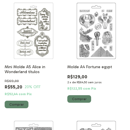
Mini Molde A5 Alice in
Molde A4 Fortune egypt
Wonderland títulos
R$129,00
R$69,00
2
x
de
R$64,50
sem juros
R$55,20
20
% OFF
R$122,55
com
Pix
R$52,44
com
Pix