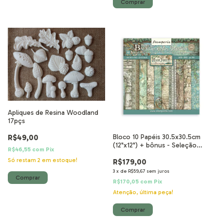
Apliques de Resina Woodland
17pçs
R$49,00
Bloco 10 Papéis 30.5x30.5cm
(12"x12") + bônus - Seleção
R$46,55
com
Pix
Backgrounds Magic Forest
Só restam
2
em estoque!
R$179,00
3
x
de
R$59,67
sem juros
R$170,05
com
Pix
Atenção, última peça!