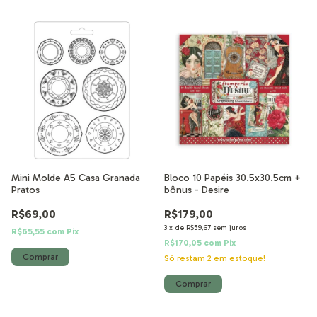
Mini Molde A5 Casa Granada
Bloco 10 Papéis 30.5x30.5cm +
Pratos
bônus - Desire
R$69,00
R$179,00
3
x
de
R$59,67
sem juros
R$65,55
com
Pix
R$170,05
com
Pix
Só restam
2
em estoque!