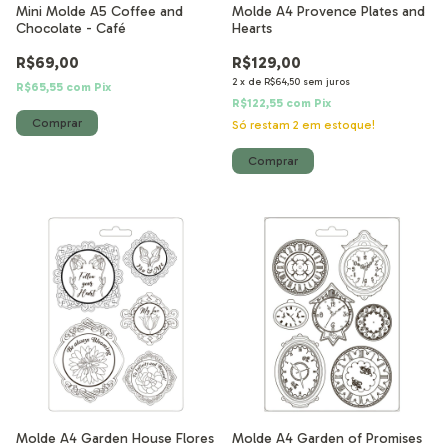
Mini Molde A5 Coffee and
Molde A4 Provence Plates and
Chocolate - Café
Hearts
R$69,00
R$129,00
2
x
de
R$64,50
sem juros
R$65,55
com
Pix
R$122,55
com
Pix
Só restam
2
em estoque!
Molde A4 Garden House Flores
Molde A4 Garden of Promises