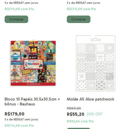
3
x
de
R$59,67
sem juros
3
x
de
R$59,67
sem juros
R$170,05
com
Pix
R$170,05
com
Pix
Bloco 10 Papéis 30.5x30.5cm +
Molde A5 Alice patchwork
bônus - Bauhaus
R$69,00
R$179,00
R$55,20
20
% OFF
3
x
de
R$59,67
sem juros
R$52,44
com
Pix
R$170,05
com
Pix