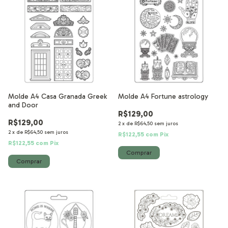
Molde A4 Casa Granada Greek
Molde A4 Fortune astrology
and Door
R$129,00
R$129,00
2
x
de
R$64,50
sem juros
2
x
de
R$64,50
sem juros
R$122,55
com
Pix
R$122,55
com
Pix