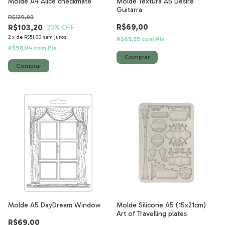
Molde A4 Alice checkmate
Molde Textura A5 Desire
Guitarra
R$129,00
R$69,00
R$103,20
20
% OFF
2
x
de
R$51,60
sem juros
R$65,55
com
Pix
R$98,04
com
Pix
Molde A5 DayDream Window
Molde Silicone A5 (15x21cm)
Art of Travelling plates
R$69,00