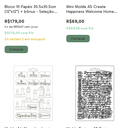
Bloco 10 Papéis 30.5x30.5cm
Mini Molde A5 Create
(12"x12") + bônus - Seleção
Happiness Welcome Home
Backgrounds Casa Granada
Casa
R$179,00
R$69,00
3
x
de
R$59,67
sem juros
R$65,55
com
Pix
R$170,05
com
Pix
Só restam
2
em estoque!