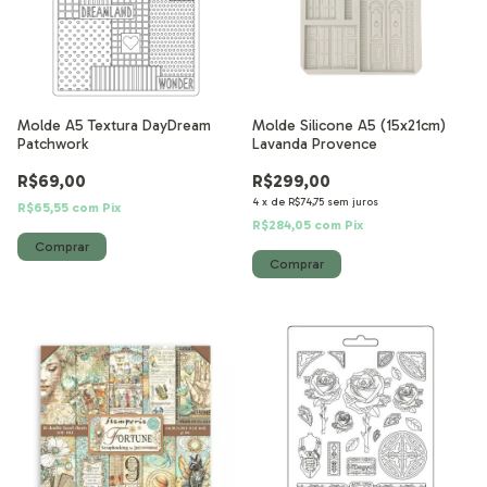
Molde A5 Textura DayDream
Molde Silicone A5 (15x21cm)
Patchwork
Lavanda Provence
R$69,00
R$299,00
4
x
de
R$74,75
sem juros
R$65,55
com
Pix
R$284,05
com
Pix