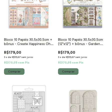
Bloco 10 Papéis 30.5x30.5cm +
Bloco 10 Papéis 30.5x30.5cm
bônus - Create Happiness Oh lá
(12"x12") + bônus - Garden
lá
House
R$179,00
R$179,00
3
x
de
R$59,67
sem juros
3
x
de
R$59,67
sem juros
R$170,05
com
Pix
R$170,05
com
Pix