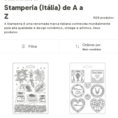
Stamperia (Itália) de A a
Z
1029 produtos
A Stamperia é uma renomada marca italiana conhecida mundialmente
pela alta qualidade e design romântico, vintage e artístico. Seus
produtos
Ordenar por:
Filtrar
Mais vendidos