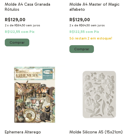
Molde A4 Casa Granada
Molde A4 Master of Magic
Rótulos
alfabeto
R$129,00
R$129,00
2
x
de
R$64,50
sem juros
2
x
de
R$64,50
sem juros
R$122,55
com
Pix
R$122,55
com
Pix
Só restam
2
em estoque!
Ephemera Alterego
Molde Silicone A5 (15x21cm)