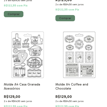
2
x
de
R$64,50
sem juros
2
x
de
R$64,50
sem juros
R$122,55
com
Pix
R$122,55
com
Pix
Molde A4 Casa Granada
Molde A4 Coffee and
Acessórios
Chocolate
R$129,00
R$129,00
2
x
de
R$64,50
sem juros
2
x
de
R$64,50
sem juros
R$122,55
com
Pix
R$122,55
com
Pix