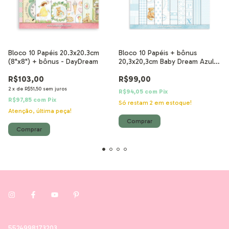
Bloco 10 Papéis 20.3x20.3cm
Bloco 10 Papéis + bônus
(8"x8") + bônus - DayDream
20,3x20,3cm Baby Dream Azul
Fundos
R$103,00
R$99,00
2
x
de
R$51,50
sem juros
R$94,05
com
Pix
R$97,85
com
Pix
Só restam
2
em estoque!
Atenção, última peça!
5524998173203