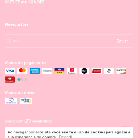
OUTLET até 40%OFF
Newsletter
Meios de pagamento
Meios de envio
Copyright Mon Papier Crafts - 11280659000165 - 2026. Todos os direitos
Ao navegar por este site
você aceita o uso de cookies
para agilizar a
reservados.
sua experiência de compra.
Entendi