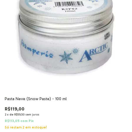
Pasta Neve (Snow Paste) - 100 ml
Pa
R$119,00
R
2
x
de
R$59,50
sem juros
2
x
R$113,05
com
Pix
R$
Só restam
2
em estoque!