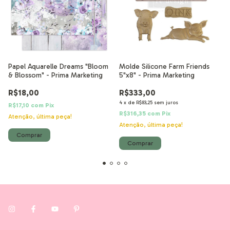
Papel Aquarelle Dreams "Bloom
Molde Silicone Farm Friends
& Blossom" - Prima Marketing
5"x8" - Prima Marketing
R$18,00
R$333,00
4
x
de
R$83,25
sem juros
R$17,10
com
Pix
R$316,35
com
Pix
Atenção, última peça!
Atenção, última peça!