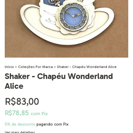
Início
>
Coleções Por Marca
>
Shaker - Chapéu Wonderland Alice
Shaker - Chapéu Wonderland
Alice
R$83,00
R$78,85
com
Pix
5% de desconto
pagando com Pix
Ver mais detalhes