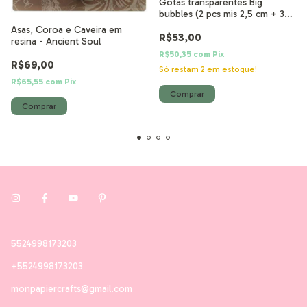
Gotas transparentes Big
bubbles (2 pcs mis 2,5 cm + 3
pcs mis 2 + 5 pcs mis 1) 10 pcs
Asas, Coroa e Caveira em
R$53,00
resina - Ancient Soul
R$50,35
com
Pix
R$69,00
Só restam
2
em estoque!
R$65,55
com
Pix
5524998173203
+5524998173203
monpapiercrafts@gmail.com