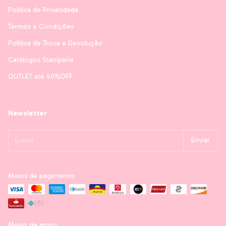
Política de Privacidade
Termos e Condições
Política de Troca e Devolução
Catálogos Stamperia
OUTLET até 40%OFF
Newsletter
Meios de pagamento
Meios de envio