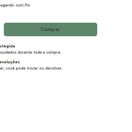
agando com Pix
otegida
cuidados durante toda a compra.
evoluções
ar, você pode trocar ou devolver.
:
Alterar CEP
Calcular