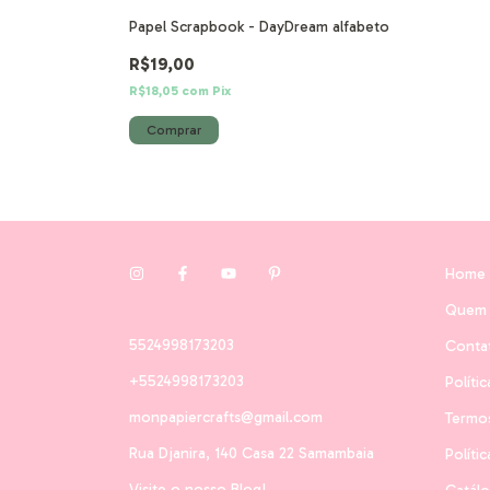
Papel Scrapbook - DayDream alfabeto
R$19,00
R$18,05
com
Pix
Home
Quem
5524998173203
Conta
+5524998173203
Políti
monpapiercrafts@gmail.com
Termo
Rua Djanira, 140 Casa 22 Samambaia
Políti
Visite o nosso Blog!