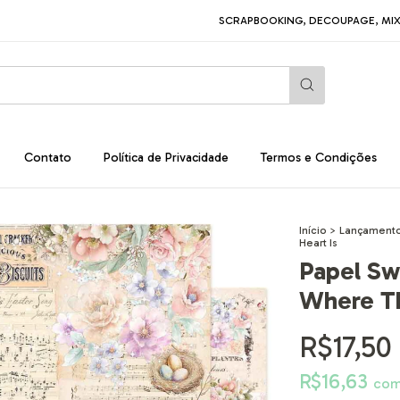
SCRAPBOOKING, DECOUPAGE, MIXED MEDIA, A
Contato
Política de Privacidade
Termos e Condições
Início
>
Lançamento
Heart Is
Papel Sw
Where Th
R$17,50
R$16,63
co