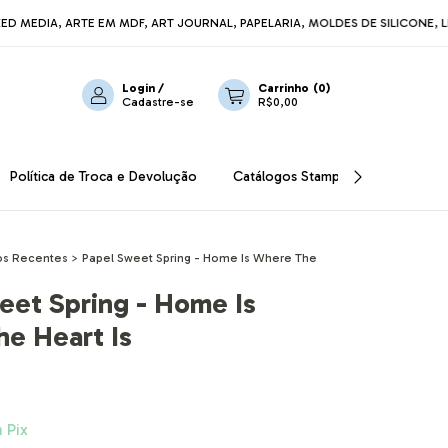
RTE EM MDF, ART JOURNAL, PAPELARIA, MOLDES DE SILICONE, LINHA REDSI
Login
/
Carrinho
(
0
)
Cadastre-se
R$0,00
Política de Troca e Devolução
Catálogos Stamperia
OUTLET
s Recentes
>
Papel Sweet Spring - Home Is Where The
eet Spring - Home Is
e Heart Is
m
Pix