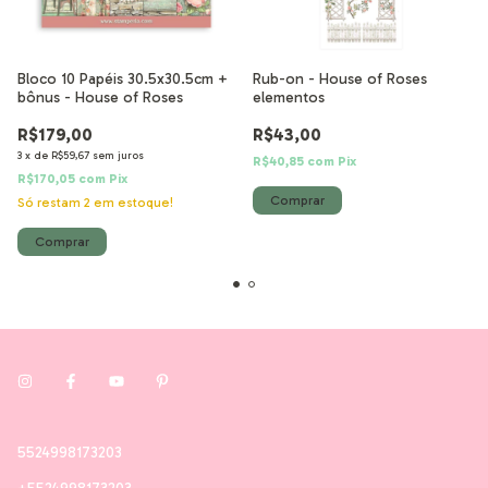
Bloco 10 Papéis 30.5x30.5cm +
Rub-on - House of Roses
bônus - House of Roses
elementos
R$179,00
R$43,00
3
x
de
R$59,67
sem juros
R$40,85
com
Pix
R$170,05
com
Pix
Só restam
2
em estoque!
5524998173203