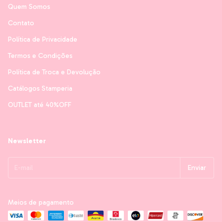
Quem Somos
Contato
Política de Privacidade
Termos e Condições
Política de Troca e Devolução
Catálogos Stamperia
OUTLET até 40%OFF
Newsletter
Meios de pagamento