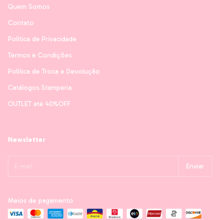
Quem Somos
Contato
Política de Privacidade
Termos e Condições
Política de Troca e Devolução
Catálogos Stamperia
OUTLET até 40%OFF
Newsletter
Meios de pagamento