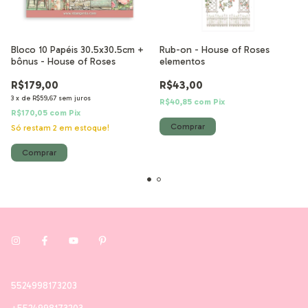
Bloco 10 Papéis 30.5x30.5cm +
Rub-on - House of Roses
bônus - House of Roses
elementos
R$179,00
R$43,00
3
x
de
R$59,67
sem juros
R$40,85
com
Pix
R$170,05
com
Pix
Só restam
2
em estoque!
5524998173203