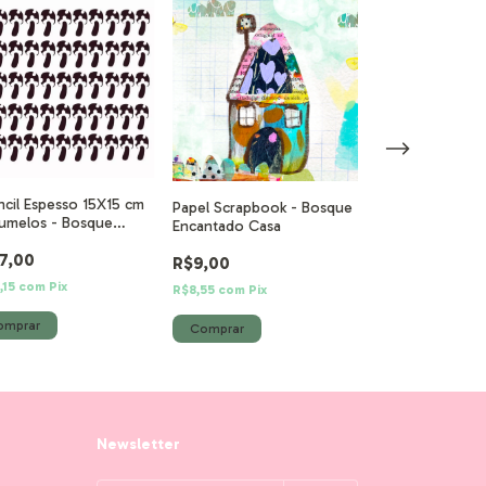
ncil Espesso 15X15 cm
Flores colorida
Papel Scrapbook - Bosque
umelos - Bosque
Encantado
Encantado Casa
antado
7,00
R$49,00
R$9,00
,15
com
Pix
R$46,55
com
Pix
R$8,55
com
Pix
Newsletter