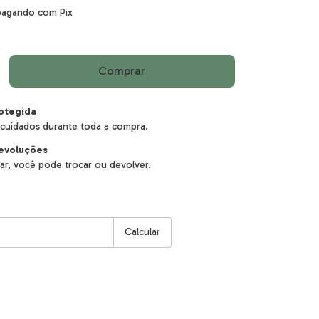
agando com Pix
otegida
cuidados durante toda a compra.
evoluções
ar, você pode trocar ou devolver.
:
Alterar CEP
Calcular