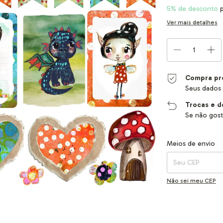
5% de desconto
p
Ver mais detalhes
Compra pr
Seus dados 
Trocas e d
Se não gost
Entregas para o CEP
Meios de envio
Não sei meu CEP