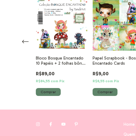
Bloco Bosque Encantado
Papel Scrapbook - Bo
 Decorativo
10 Papéis + 2 folhas bônus
Encantado Cards
osque
30,5x30,5 cm
R$89,00
R$9,00
R$84,55
com
Pix
R$8,55
com
Pix
m
Pix
Home
Quem