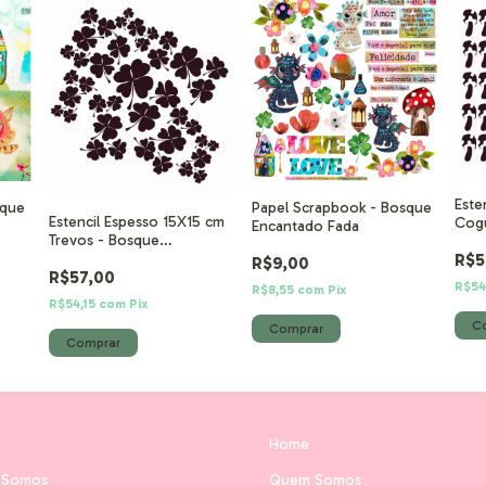
Este
sque
Papel Scrapbook - Bosque
Estencil Espesso 15X15 cm
Cog
Encantado Fada
Trevos - Bosque
Enc
R$5
Encantado
R$9,00
R$57,00
R$54
R$8,55
com
Pix
R$54,15
com
Pix
Home
 Somos
Quem Somos