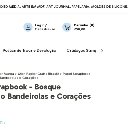
A, ARTE EM MDF, ART JOURNAL, PAPELARIA, MOLDES DE SILICONE, LINHA R
Login
/
Carrinho
(
0
)
Cadastre-se
R$0,00
Política de Troca e Devolução
Catálogos Stamperia
OUTLET
or Marca
>
Mon Papier Crafts (Brasil)
>
Papel Scrapbook -
Bandeirolas e Corações
rapbook - Bosque
o Bandeirolas e Corações
Pix