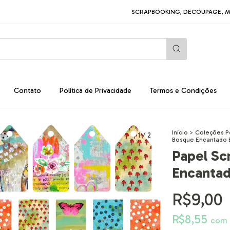
SCRAPBOOKING, DECOUPAGE, MIXED MEDI
Contato
Política de Privacidade
Termos e Condições
Início
>
Coleções P
1
/
2
Bosque Encantado 
Papel Sc
Encantad
R$9,00
R$8,55
com