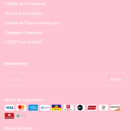
Política de Privacidade
Termos e Condições
Política de Troca e Devolução
Catálogos Stamperia
OUTLET até 40%OFF
Newsletter
Meios de pagamento
Meios de envio