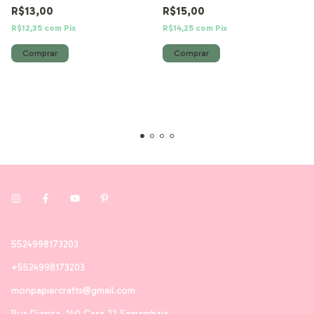
R$13,00
R$15,00
R$12,35
com
Pix
R$14,25
com
Pix
5524998173203
+5524998173203
monpapiercrafts@gmail.com
Rua Djanira, 140 Casa 22 Samambaia