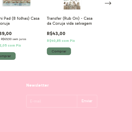
i Pad (8 folhas) Casa
Transfer (Rub On) - Casa
Transfer (Rub O
oruja
da Coruja vida selvagem
da Coruja urso 
39,00
R$43,00
R$43,00
e
R$69,50
sem juros
R$40,85
com
Pix
R$40,85
com
Pix
2,05
com
Pix
Newsletter