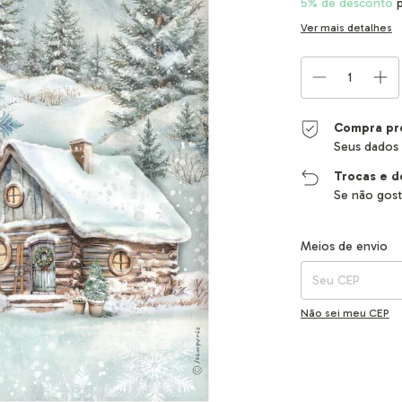
5% de desconto
p
Ver mais detalhes
Compra pr
Seus dados 
Trocas e d
Se não gost
Entregas para o CEP
Meios de envio
Não sei meu CEP