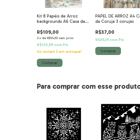
Kit 8 Papéis de Arroz
PAPEL DE ARROZ A4 C
backgrounds A6 Casa da
da Coruja 3 corujas
Coruja
R$109,00
R$37,00
2
x
de
R$54,50
sem juros
R$35,15
com
Pix
R$103,55
com
Pix
Só restam
2
em estoque!
Para comprar com esse produt