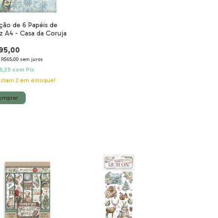
ção de 6 Papéis de
z A4 - Casa da Coruja
95,00
e
R$65,00
sem juros
5,25
com
Pix
estam
2
em estoque!