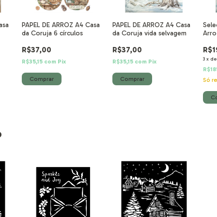
asa
PAPEL DE ARROZ A4 Casa
PAPEL DE ARROZ A4 Casa
Sele
da Coruja 6 círculos
da Coruja vida selvagem
Arro
R$37,00
R$37,00
R$1
3
x
d
R$35,15
com
Pix
R$35,15
com
Pix
R$18
Só r
o