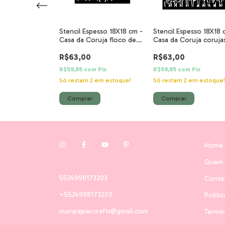
Rub On) - Casa
Stencil Espesso 18X18 cm -
Stencil Espesso 18X18 
iras
Casa da Coruja floco de
Casa da Coruja coruja
neve
R$63,00
R$63,00
m
Pix
R$59,85
com
Pix
R$59,85
com
Pix
Só restam
2
em estoque!
Só restam
2
em estoque
Home
Quem
5524998173203
Conta
+5524998173203
Políti
monpapiercrafts@gmail.com
Termo