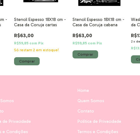
cm -
Stencil Espesso 18X18 cm -
Stencil Espesso 18X18 cm -
Wash
s
Casa da Coruja cartas
Casa da Coruja cabana
da C
R$63,00
R$63,00
R$1
2
x
d
R$59,85
com
Pix
R$59,85
com
Pix
R$13
!
Só restam
2
em estoque!
Home
 Somos
Quem Somos
to
Contato
ca de Privacidade
Política de Privacidade
s e Condições
Termos e Condições