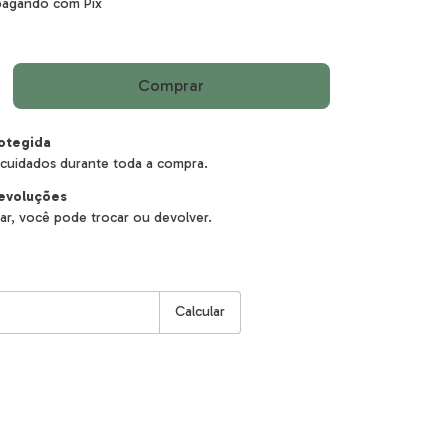
agando com Pix
otegida
cuidados durante toda a compra.
evoluções
ar, você pode trocar ou devolver.
:
Alterar CEP
Calcular