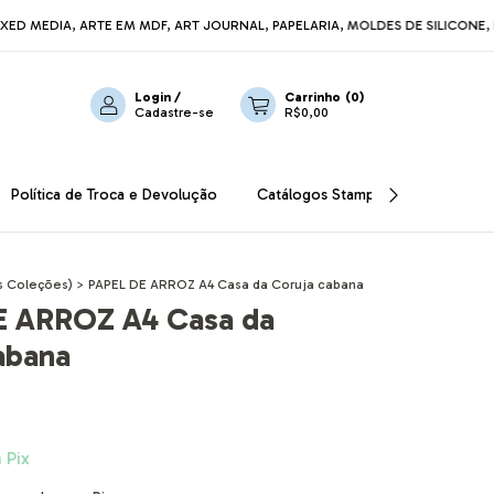
A, ARTE EM MDF, ART JOURNAL, PAPELARIA, MOLDES DE SILICONE, LINHA R
Login
/
Carrinho
(
0
)
Cadastre-se
R$0,00
Política de Troca e Devolução
Catálogos Stamperia
OUTLET
s Coleções)
>
PAPEL DE ARROZ A4 Casa da Coruja cabana
E ARROZ A4 Casa da
abana
m
Pix