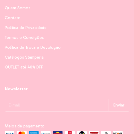
Quem Somos
Contato
Política de Privacidade
Termos e Condições
Política de Troca e Devolução
Catálogos Stamperia
OUTLET até 40%OFF
Newsletter
Meios de pagamento