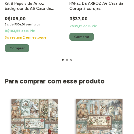
Kit 8 Papéis de Arroz
PAPEL DE ARROZ A4 Casa da
backgrounds A6 Casa da
Coruja 3 corujas
Coruja
R$109,00
R$37,00
2
x
de
R$54,50
sem juros
R$35,15
com
Pix
R$103,55
com
Pix
Só restam
2
em estoque!
Para comprar com esse produto