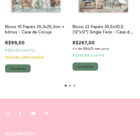
Bloco 10 Papéis 20,3x20,3cm +
Bloco 22 Papéis 30,5x30,5
bônus - Casa da Coruja
(12"x12") Single Face - Casa da
Coruja
R$99,00
R$267,00
4
x
de
R$66,75
sem juros
R$94,05
com
Pix
R$253,65
com
Pix
Atenção, última peça!
5524998173203