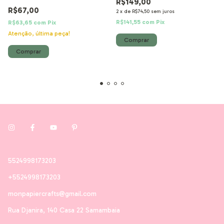
R$149,00
R$67,00
2
x
de
R$74,50
sem juros
R$141,55
com
Pix
R$63,65
com
Pix
Atenção, última peça!
5524998173203
+5524998173203
monpapiercrafts@gmail.com
Rua Djanira, 140 Casa 22 Samambaia