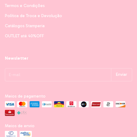
Termos e Condições
Política de Troca e Devolução
Catálogos Stamperia
OUTLET até 40%OFF
Newsletter
Meios de pagamento
Meios de envio