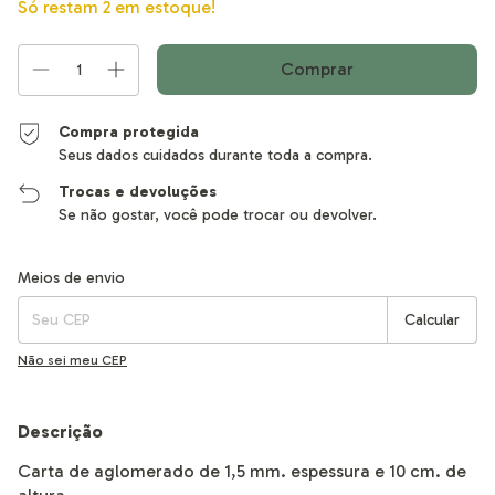
Só restam
2
em estoque!
Compra protegida
Seus dados cuidados durante toda a compra.
Trocas e devoluções
Se não gostar, você pode trocar ou devolver.
Entregas para o CEP:
Alterar CEP
Meios de envio
Calcular
Não sei meu CEP
Descrição
Carta de aglomerado de 1,5 mm. espessura e 10 cm. de