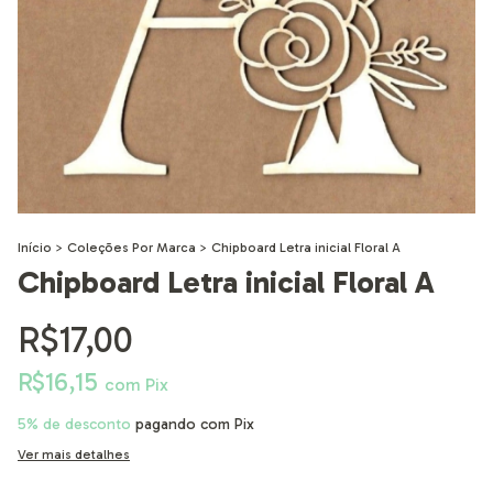
Início
>
Coleções Por Marca
>
Chipboard Letra inicial Floral A
Chipboard Letra inicial Floral A
R$17,00
R$16,15
com
Pix
5% de desconto
pagando com Pix
Ver mais detalhes