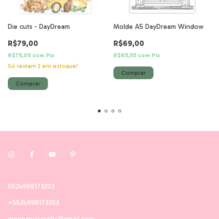
Die cuts - DayDream
Molde A5 DayDream Window
R$79,00
R$69,00
R$75,05
com
Pix
R$65,55
com
Pix
Só restam
2
em estoque!
5524998173203
+5524998173203
monpapiercrafts@gmail.com