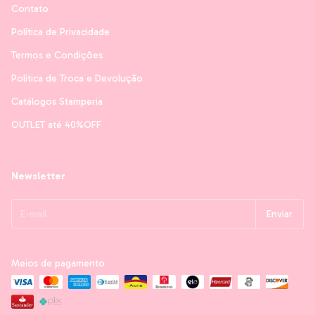
Contato
Política de Privacidade
Termos e Condições
Política de Troca e Devolução
Catálogos Stamperia
OUTLET até 40%OFF
Newsletter
Meios de pagamento