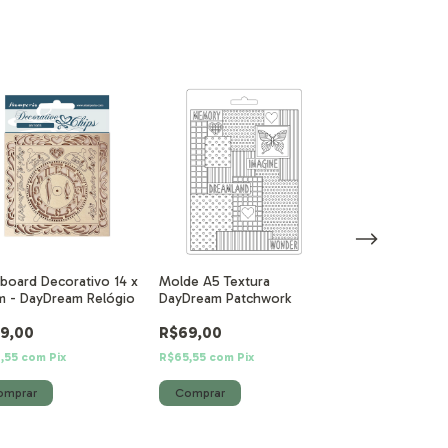
board Decorativo 14 x
Molde A5 Textura
Molde A5 DayD
m - DayDream Relógio
DayDream Patchwork
Window
9,00
R$69,00
R$69,00
,55
com
Pix
R$65,55
com
Pix
R$65,55
com
Pix