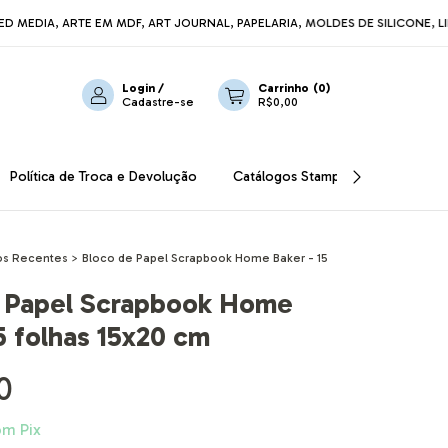
IA, ARTE EM MDF, ART JOURNAL, PAPELARIA, MOLDES DE SILICONE, LINHA
Login
/
Carrinho
(
0
)
Cadastre-se
R$0,00
Política de Troca e Devolução
Catálogos Stamperia
OUTLET
s Recentes
>
Bloco de Papel Scrapbook Home Baker - 15
 Papel Scrapbook Home
5 folhas 15x20 cm
0
om
Pix