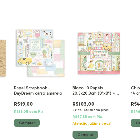
Papel Scrapbook -
Bloco 10 Papéis
Chip
DayDream carro amarelo
20.3x20.3cm (8"x8") +
14 c
bônus - DayDream
R$19,00
R$103,00
R$4
2
x
de
R$51,50
sem juros
R$18,05
com
Pix
R$46
R$97,85
com
Pix
Atenção, última peça!