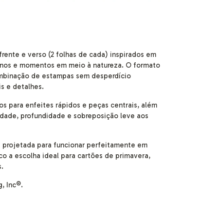
 frente e verso (2 folhas de cada) inspirados em
erenos e momentos em meio à natureza. O formato
ombinação de estampas sem desperdício
s e detalhes.
s para enfeites rápidos e peças centrais, além
vidade, profundidade e sobreposição leve aos
oi projetada para funcionar perfeitamente em
o a escolha ideal para cartões de primavera,
s.
, Inc®.