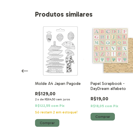
Produtos similares
apéis + bônus
Molde A4 Japan Pagode
Papel Scrapbook -
cm Baby Dream
DayDream alfabeto
R$129,00
s
R$19,00
2
x
de
R$64,50
sem juros
R$122,55
com
Pix
m
Pix
R$18,05
com
Pix
Só restam
2
em estoque!
em estoque!