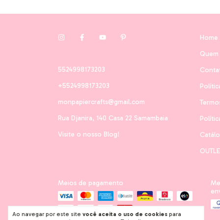
Home
Quem
5524998173203
Conta
+5524998173203
Políti
monpapiercrafts@gmail.com
Termo
Rua Djanira, 140 Casa 22 Samambaia
Políti
Visite o nosso Blog!
Catál
OUTLE
Meios de pagamento
Me
en
Ao navegar por este site
você aceita o uso de cookies
para