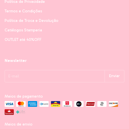
Política de Privacidade
Termos e Condições
Política de Troca e Devolução
Catálogos Stamperia
OUTLET até 40%OFF
Newsletter
Meios de pagamento
Meios de envio