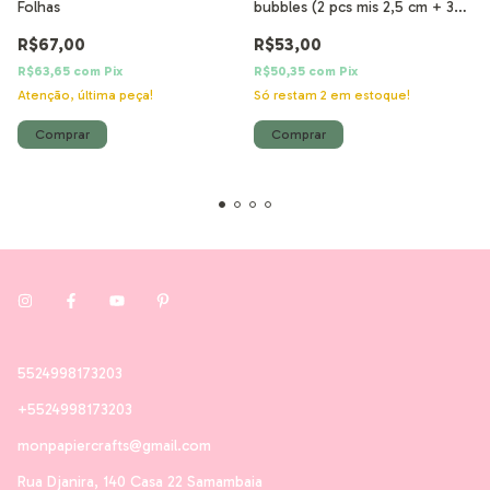
Folhas
bubbles (2 pcs mis 2,5 cm + 3
pcs mis 2 + 5 pcs mis 1) 10 pcs
R$67,00
R$53,00
R$63,65
com
Pix
R$50,35
com
Pix
Atenção, última peça!
Só restam
2
em estoque!
5524998173203
+5524998173203
monpapiercrafts@gmail.com
Rua Djanira, 140 Casa 22 Samambaia