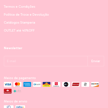
Termos e Condições
Política de Troca e Devolução
Catálogos Stamperia
OUTLET até 40%OFF
Newsletter
Meios de pagamento
Meios de envio