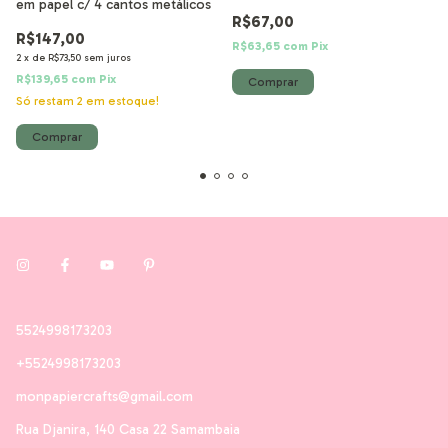
em papel c/ 4 cantos metálicos
R$67,00
R$147,00
R$63,65
com
Pix
2
x
de
R$73,50
sem juros
R$139,65
com
Pix
Só restam
2
em estoque!
5524998173203
+5524998173203
monpapiercrafts@gmail.com
Rua Djanira, 140 Casa 22 Samambaia